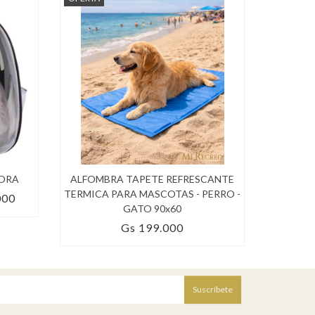
ORA
ALFOMBRA TAPETE REFRESCANTE
KIT PE
TERMICA PARA MASCOTAS - PERRO -
000
Gs 3
GATO 90x60
Gs 199.000
Suscríbete